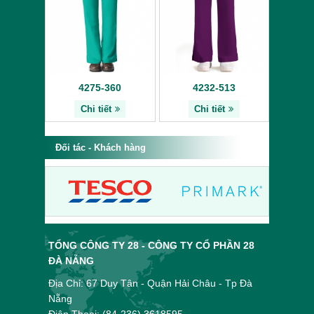
4275-360
4232-513
Chi tiết
Chi tiết
Đối tác - Khách hàng
TỔNG CÔNG TY 28 - CÔNG TY CỔ PHẦN 28
ĐÀ NẴNG
Địa Chỉ: 67 Duy Tân - Quận Hải Châu - Tp Đà
Nẵng
Điện Thoại: (84-236) 3618595