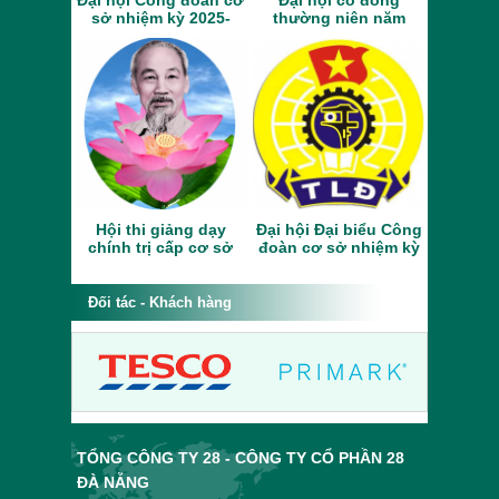
Đại hội Công đoàn cơ
Đại hội cổ đông
sở nhiệm kỳ 2025-
thường niên năm
2030
2023
Hội thi giảng dạy
Đại hội Đại biểu Công
chính trị cấp cơ sở
đoàn cơ sở nhiệm kỳ
năm 2023
2023 - 2028
Đối tác - Khách hàng
TỔNG CÔNG TY 28 - CÔNG TY CỔ PHẦN 28
ĐÀ NẴNG