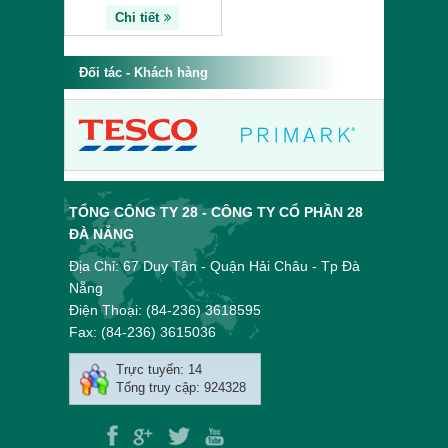
Chi tiết
Đối tác - Khách hàng
TỔNG CÔNG TY 28 - CÔNG TY CỔ PHẦN 28
ĐÀ NẴNG
Địa Chỉ: 67 Duy Tân - Quận Hải Châu - Tp Đà
Nẵng
Điện Thoại: (84-236) 3618595
Fax: (84-236) 3615036
Trực tuyến: 14
Tổng truy cập: 924328