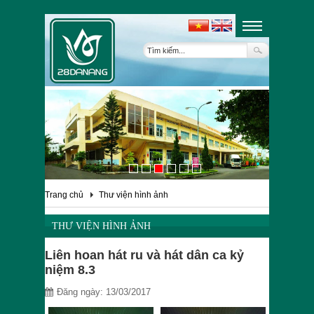
Trang chủ
Thư viện hình ảnh
THƯ VIỆN HÌNH ẢNH
Liên hoan hát ru và hát dân ca kỷ
niệm 8.3
Đăng ngày: 13/03/2017