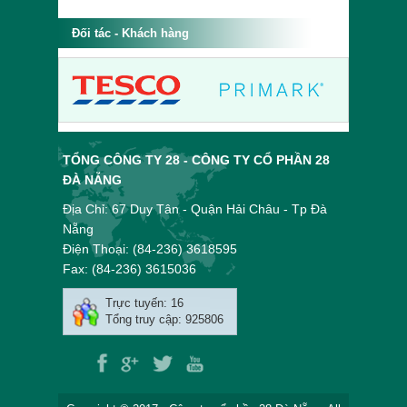
năm 2023
2023 - 2028
Đối tác - Khách hàng
TỔNG CÔNG TY 28 - CÔNG TY CỔ PHẦN 28
ĐÀ NẴNG
Địa Chỉ: 67 Duy Tân - Quận Hải Châu - Tp Đà
Nẵng
Điện Thoại: (84-236) 3618595
Fax: (84-236) 3615036
Trực tuyến: 16
Tổng truy cập: 925806