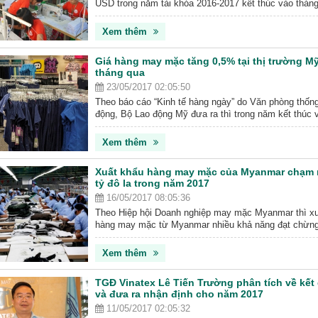
USD trong năm tài khóa 2016-2017 kết thúc vào tháng
Myanmar xuất khẩu chừng 33% hàng may mặc tới Nh
tiếp theo đó là 25% tới EU. Nước này cũng cung cấ
Xem thêm
mặc tới Hàn quốc, Mỹ và Trung Quốc.
Giá hàng may mặc tăng 0,5% tại thị trường Mỹ
tháng qua
23/05/2017 02:05:50
Theo báo cáo “Kinh tế hàng ngày” do Văn phòng thống
động, Bộ Lao động Mỹ đưa ra thì trong năm kết thúc 
4/2017, Chỉ số giá tiêu dùng cho chỉ số hàng may mặc
người tiêu dùng thành thị (CPI-U) đã tăng 0,5% tại th
Xem thêm
Sự gia tăng trong chỉ số...
Xuất khẩu hàng may mặc của Myanmar chạm 
tỷ đô la trong năm 2017
16/05/2017 08:05:36
Theo Hiệp hội Doanh nghiệp may mặc Myanmar thì x
hàng may mặc từ Myanmar nhiều khả năng đạt chừng 
la năm nay, do các công ty địa phương nhận được th
đơn hàng từ EU và Nhật Bản. Đơn hàng may mặc từ
Xem thêm
biệt tăng sau khi EU bắt đầu lại chương trình...
TGĐ Vinatex Lê Tiến Trường phân tích về kết
và đưa ra nhận định cho năm 2017
11/05/2017 02:05:32