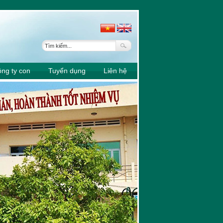
0107-37
ng ty con
Tuyển dụng
Liên hệ
6307