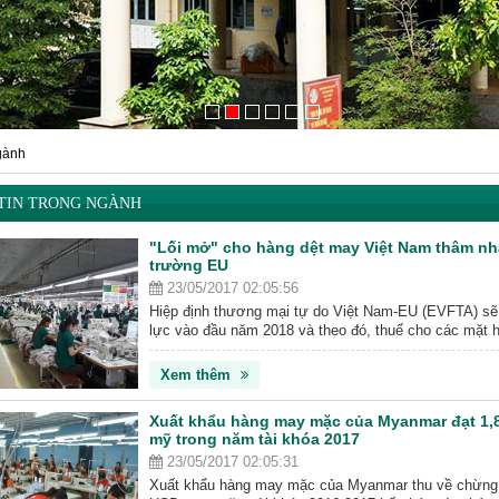
gành
TIN TRONG NGÀNH
"Lối mở" cho hàng dệt may Việt Nam thâm nh
trường EU
23/05/2017 02:05:56
Hiệp định thương mại tự do Việt Nam-EU (EVFTA) sẽ
lực vào đầu năm 2018 và theo đó, thuế cho các mặt
mặc của Việt Nam khi xuất khẩu sang thị trường châ
giảm dần về 0% trong khoảng 7 năm.
Xem thêm
Xuất khẩu hàng may mặc của Myanmar đạt 1,8 
mỹ trong năm tài khóa 2017
23/05/2017 02:05:31
Xuất khẩu hàng may mặc của Myanmar thu về chừng 