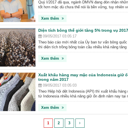
Quý I/2017 đã qua, ngành DMVN đang đón nhận những
tốt hơn mặc dù chưa thể nói là bền vững, tuy nhiên vớ
USD KNXK thì VN đang đạt tốc độ tăng trưởng........
Xem thêm
Diện tích bông thế giới tăng 5% trong vụ 201
09/05/2017 03:05:17
Theo báo cáo mới nhất của Ủy ban tư vấn bông quốc 
thì diện tích trồng bông toàn cầu nhiều khả năng tăng
vụ 2017-2018 lên tới 30,8 triệu hecta, do giá cao tron
2017 sẽ khuyến khích nông dân gieo trồng bông. Tuy n
Xem thêm
thụ bông trong nhà máy...
Xuất khẩu hàng may mặc của Indonesia giữ ổ
trong năm 2017
09/05/2017 03:05:03
Theo Hiệp hội dệt Indonesia (API) thì xuất khẩu hàn
từ Indonesia nhiều khả năng giữ ổn định năm nay tại 
đô la, giống như mức đạt được của năm 2016. Việc t
hàng chục kho ngoại quan trong những tháng gần đây v
Xem thêm
các tuyến hàng hải mới từ...
1
2
3