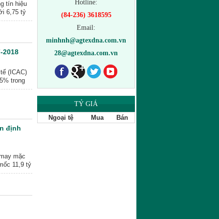
Hotline:
 tín hiệu
i 6,75 tỷ
(84-236) 3618595
Email:
minhnh@agtexdna.com.vn
7-2018
28@agtexdna.com.vn
tế (ICAC)
 5% trong
g vụ 2016-
hiên tiêu
TỶ GIÁ
Quần 024
Ngoại tệ
Mua
Bán
n định
g may mặc
mốc 11,9 tỷ
hành lập
à thiết lập