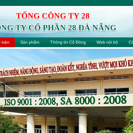
TỔNG CÔNG TY 28
NG TY CỔ PHẦN 28 ĐÀ NẴNG
ự kiện
Sản phẩm
Thông tin Cổ Đông
Web nội bộ
Cô