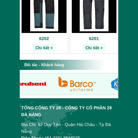
6202
6201
Chi tiết
Chi tiết
Đối tác - Khách hàng
TỔNG CÔNG TY 28 - CÔNG TY CỔ PHẦN 28
ĐÀ NẴNG
Địa Chỉ: 67 Duy Tân - Quận Hải Châu - Tp Đà
Nẵng
Điện Thoại: (84-236) 3618595