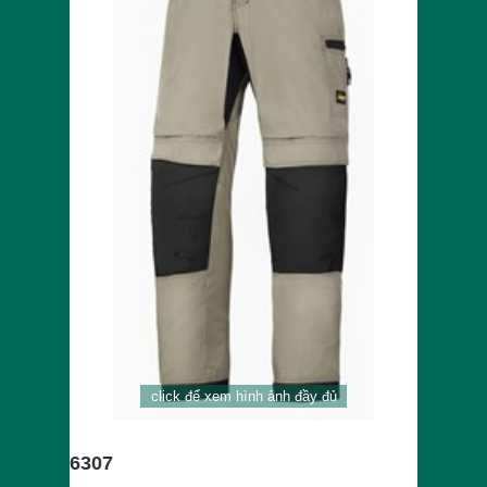
click để xem hình ảnh đầy đủ
6307