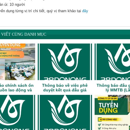
n ủi: 10 người
ển dụng từng vị trí chi tiết, quý vị tham khảo tại
đây
I VIẾT CÙNG DANH MỤC
áo chính sách ổn
Thông báo về việc phê
Thông báo đấu g
uồn lao động và
duyệt kết quả đấu giá
lý MMTB (Lầ
 dụng năm 2026
thanh lý tài sản MMTB