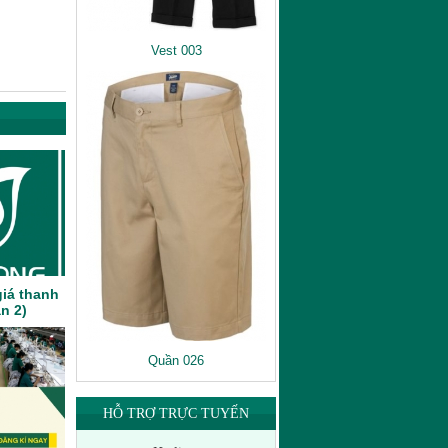
Vest 003
iá thanh
n 2)
Quần 026
HỖ TRỢ TRỰC TUYẾN