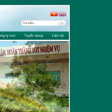
0107-37
ng ty con
Tuyển dụng
Liên hệ
6307