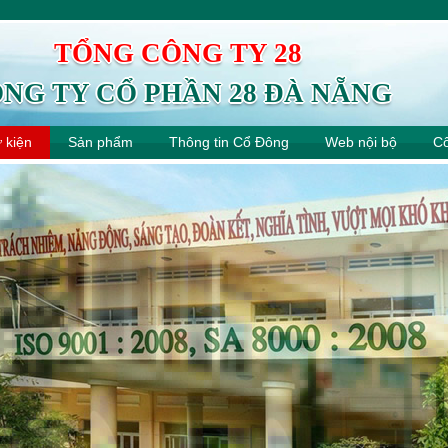
TỔNG CÔNG TY 28
NG TY CỔ PHẦN 28 ĐÀ NẴNG
ự kiện
Sản phẩm
Thông tin Cổ Đông
Web nội bộ
Cô