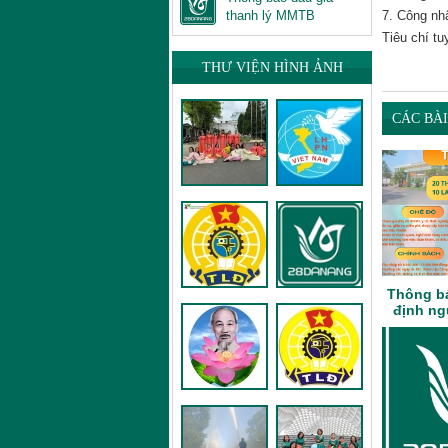
thanh lý MMTB
7. Công nhâ
Tiêu chí tuy
THƯ VIỆN HÌNH ẢNH
CÁC BÀ
Thông b
định ng
tuyển