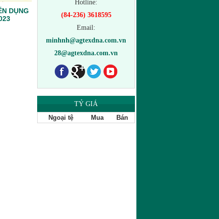
Hotline:
ỂN DỤNG
(84-236) 3618595
023
Email:
minhnh@agtexdna.com.vn
28@agtexdna.com.vn
TỶ GIÁ
Quần 024
Ngoại tệ
Mua
Bán