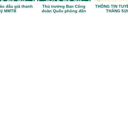
áo đấu giá thanh
Thủ trưởng Ban Công
THÔNG TIN TUY
lý MMTB
đoàn Quốc phòng đến
THÁNG 5/2
thăm, tặng quà BCH Công
đoàn cơ sở và NLĐ có
hoàn cảnh khó khăn nhân
dịp Tết Quý Mão 2023