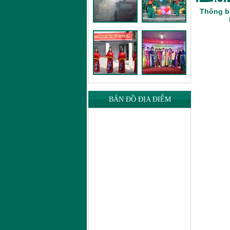
Thông b
BẢN ĐỒ ĐỊA ĐIỂM